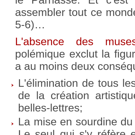
le Parnasse. Et c'est 
assembler tout ce monde
5-6)…
L'absence des muse
polémique exclut la fig
a au moins deux conséq
L'élimination de tous l
de la création artistiq
belles-lettres;
La mise en sourdine du p
Le seul qui s'y réfère 